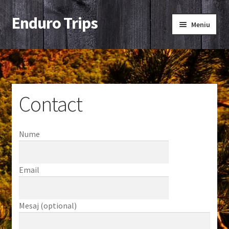
Enduro Trips
Sari
Sari
Meniu
la
la
navigare
conținut
Prima pagină
Contact
Contact
Nume
Email
Mesaj (optional)